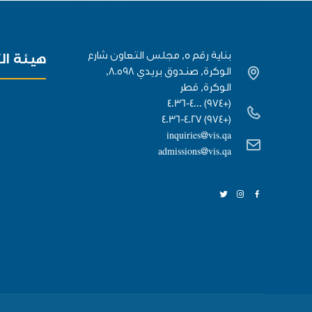
بناية رقم 5, مجلس التعاون شارع
هيئة ال
الوكرة, صندوق بريدي ٨٠٥٩٨,
الوكرة, قطر
(+974) 4036-4000
(+974) 4036-4027
inquiries@vis.qa
admissions@vis.qa