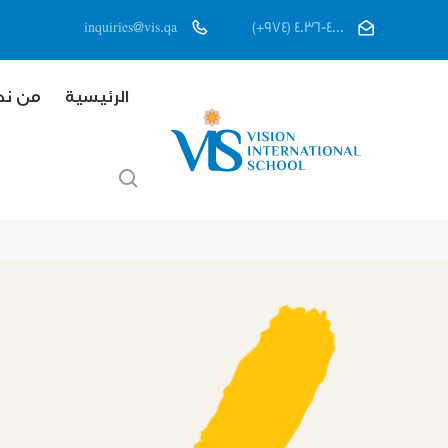
inquiries@vis.qa
(+974) 4036-4000
الرئيسية
من ن