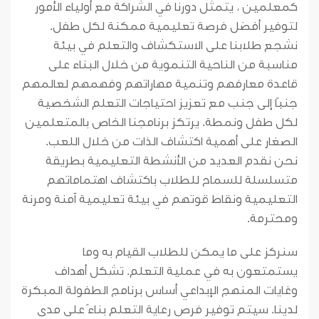
كمعلمين ، يتمثل دورنا في الشراكة مع أولياء الأمور
لتوفير أفضل فرصة تعليمية ممكنة لكل طفل.
نشجع طلابنا على الاستكشاف والتعلم في بيئة
مناسبة من الناحية التنموية من خلال البناء على
قاعدة معارفهم وتنمية مهاراتهم وفهمهم لعالمهم
جنبًا إلى جنب مع تعزيز احتياجات التعلم الشخصية
لكل طفل ونمطة. يرتكز برنامجنا الخاص بالمتعلمين
الصغار على أهمية اكتشاف الذات من خلال اللعب.
نحن نقدم العديد من الأنشطة التعليمية بطريقة
متسلسلة للسماح للطلاب باكتشاف اهتماماتهم
التعليمية ونقاط قوتهم في بيئة تعليمية آمنة ومرنة
ومحترمة.
سنركز على ما يمكن للطلاب القيام به وما
يستمتعون به في عملية التعلم. تشكل أهداف
وغايات المنهج الإبداعي أساس برنامج الطفولة المبكرة
لدينا. سيتم توفير فرص رعاية التعلم بناءً على مدى