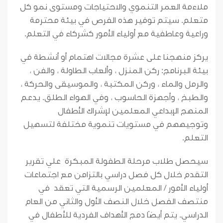
ملاءمة العمر التنموي والاحتياجات ومستوى نمو كل
متعلم. سيتم توفير هذه الفرص في بيئة محترمة
وراعية وعاطفية مع أولياء الأمور كشركاء في التعلم.
يركز منهجنا على عشرة مجالات اهتمام أو أنشطة في
بيئة البرنامج: ركن المنزل ، وألعاب الطاولة ، والفن ،
والرمل والماء ، وركن المكتبة ، والموسيقى والحركة ،
والطبخ ، وأجهزة الحاسوب ، وفي الهواء الطلق. يدعم
المنهج الإبداعي المعلمين لإشراك الأطفال
وتوجيههم في مستويات تنموية مختلفة لتسهيل
التعلم.
سيحصل طلاب مرحلة الطفولة المبكرة علي تقرير
التقدم خلال كل فصل دراسي بالتزامن مع اجتماعات
أولياء الأمور / المعلمين الرسمية التي تعقد في
منتصف الفصل خلال النصف الأول والثاني من العام
الدراسي. يتم أيضًا دمج الأهداف الفردية للأطفال في