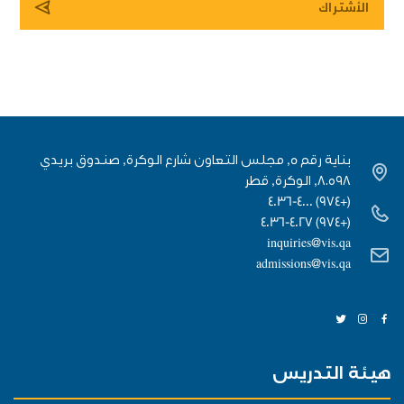
بناية رقم 5, مجلس التعاون شارع الوكرة, صندوق بريدي
٨٠٥٩٨, الوكرة, قطر
(+974) 4036-4000
(+974) 4036-4027
inquiries@vis.qa
admissions@vis.qa
هيئة التدريس