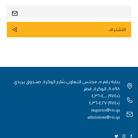
بناية رقم 5, مجلس التعاون شارع الوكرة, صندوق بريدي
٨٠٥٩٨, الوكرة, قطر
(+974) 4036-4000
(+974) 4036-4027
inquiries@vis.qa
admissions@vis.qa