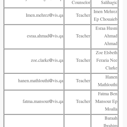
Counselor
Salihagic
Imen Mehrez
Imen.mehrez@vis.qa
Teacher
Ep Chouaieb
Esraa Husni
esraa.ahmad@vis.qa
Teacher
Ahmad
Ahmad
Zoe Elsbeth
zoe.clarke@vis.qa
Teacher
Feraria Nee
Clarke
Hanen
hanen.mathlouthi@vis.qa
Teacher
Mathlouthi
Fatma Ben
fatma.mansour@vis.qa
Teacher
Mansour Ep
Moalla
Baraah
Ibrahim