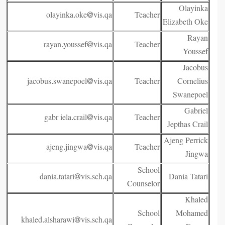
Olayinka
olayinka.oke@vis.qa
Teacher
Elizabeth Oke
Rayan
rayan.youssef@vis.qa
Teacher
Youssef
Jacobus
jacobus.swanepoel@vis.qa
Teacher
Cornelius
Swanepoel
Gabriel
gabr
iela.crail@vis.qa
Teacher
Jepthas Crail
Ajeng Perrick
ajeng.jingwa@vis.qa
Teacher
Jingwa
School
dania.tatari@vis.sch.qa
Dania Tatari
Counselor
Khaled
School
Mohamed
khaled.alsharawi@vis.sch.qa