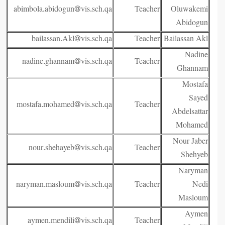
abimbola.abidogun@vis.sch.qa
Teacher
Oluwakemi
Abidogun
bailassan.Akl@vis.sch.qa
Teacher
Bailassan Akl
Nadine
nadine.ghannam@vis.sch.qa
Teacher
Ghannam
Mostafa
Sayed
mostafa.mohamed@vis.sch.qa
Teacher
Abdelsattar
Mohamed
Nour Jaber
nour.shehayeb@vis.sch.qa
Teacher
Shehyeb
Naryman
naryman.masloum@vis.sch.qa
Teacher
Nedi
Masloum
Aymen
aymen.mendili@vis.sch.qa
Teacher