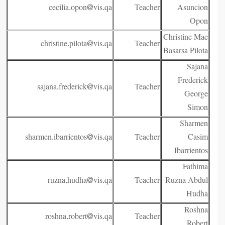
cecilia.opon@vis.qa
Teacher
Asuncion
Opon
Christine Mae
christine.pilota@vis.qa
Teacher
Basarsa Pilota
Sajana
Frederick
sajana.frederick@vis.qa
Teacher
George
Simon
Sharmen
sharmen.ibarrientos@vis.qa
Teacher
Casim
Ibarrientos
Fathima
ruzna.hudha@vis.qa
Teacher
Ruzna Abdul
Hudha
Roshna
roshna.robert@vis.qa
Teacher
Robert