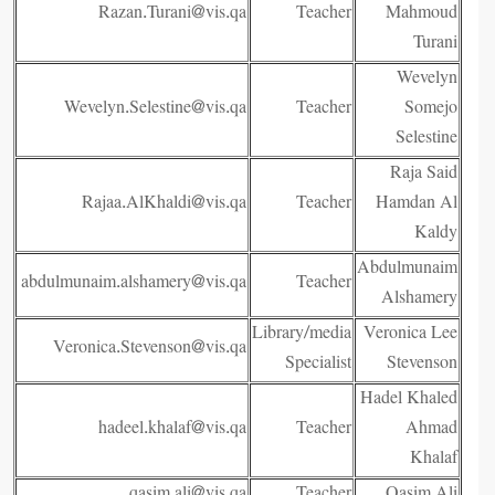
Razan.Turani@vis.qa
Teacher
Mahmoud
Turani
Wevelyn
Wevelyn.Selestine@vis.qa
Teacher
Somejo
Selestine
Raja Said
Rajaa.AlKhaldi@vis.qa
Teacher
Hamdan Al
Kaldy
Abdulmunaim
abdulmunaim.alshamery@vis.qa
Teacher
Alshamery
Library/media
Veronica Lee
Veronica.Stevenson@vis.qa
Specialist
Stevenson
Hadel Khaled
hadeel.khalaf@vis.qa
Teacher
Ahmad
Khalaf