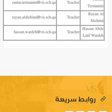
ranim.termanini@vis.sch.qa
Teacher
Termanini
Rayan Al
rayan.alshehimi@vis.sch.qa
Teacher
Shehimi
Hassan Abde
hassan.wardeh@vis.sch.qa
Teacher
Latif Wardeh
روابط سريعة