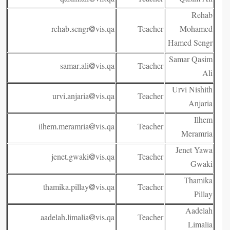
qasim.ali@vis.qa
Teacher
Qasim Ali
Rehab
rehab.sengr@vis.qa
Teacher
Mohamed
Hamed Sengr
Samar Qasim
samar.ali@vis.qa
Teacher
Ali
Urvi Nishith
urvi.anjaria@vis.qa
Teacher
Anjaria
Ilhem
ilhem.meramria@vis.qa
Teacher
Meramria
Jenet Yawa
jenet.gwaki@vis.qa
Teacher
Gwaki
Thamika
thamika.pillay@vis.qa
Teacher
Pillay
Aadelah
aadelah.limalia@vis.qa
Teacher
Limalia