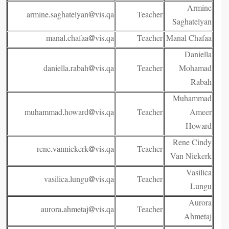
Armine
armine.saghatelyan@vis.qa
Teacher
Saghatelyan
manal.chafaa@vis.qa
Teacher
Manal Chafaa
Daniella
daniella.rabah@vis.qa
Teacher
Mohamad
Rabah
Muhammad
muhammad.howard@vis.qa
Teacher
Ameer
Howard
Rene Cindy
rene.vanniekerk@vis.qa
Teacher
Van Niekerk
Vasilica
vasilica.lungu@vis.qa
Teacher
Lungu
Aurora
aurora.ahmetaj@vis.qa
Teacher
Ahmetaj