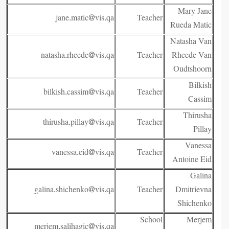
Mary Jane
jane.matic@vis.qa
Teacher
Rueda Matic
Natasha Van
natasha.rheede@vis.qa
Teacher
Rheede Van
Oudtshoorn
Bilkish
bilkish.cassim@vis.qa
Teacher
Cassim
Thirusha
thirusha.pillay@vis.qa
Teacher
Pillay
Vanessa
vanessa.eid@vis.qa
Teacher
Antoine Eid
Galina
galina.shichenko@vis.qa
Teacher
Dmitrievna
Shichenko
School
Merjem
merjem.salihagic@vis.qa