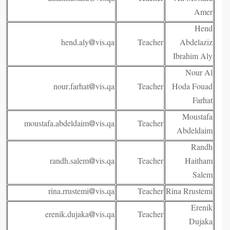
Amer
Hend
hend.aly@vis.qa
Teacher
Abdelaziz
Ibrahim Aly
Nour Al
nour.farhat@vis.qa
Teacher
Hoda Fouad
Farhat
Moustafa
moustafa.abdeldaim@vis.qa
Teacher
Abdeldaim
Randh
randh.salem@vis.qa
Teacher
Haitham
Salem
rina.rrustemi@vis.qa
Teacher
Rina Rrustemi
Erenik
erenik.dujaka@vis.qa
Teacher
Dujaka