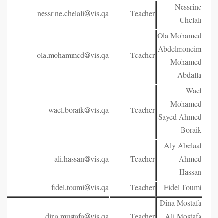
Nessrine
nessrine.chelali@vis.qa
Teacher
Chelali
Ola Mohamed
Abdelmoneim
ola.mohammed@vis.qa
Teacher
Mohamed
Abdalla
Wael
Mohamed
wael.boraik@vis.qa
Teacher
Sayed Ahmed
Boraik
Aly Abelaal
ali.hassan@vis.qa
Teacher
Ahmed
Hassan
fidel.toumi@vis.qa
Teacher
Fidel Toumi
Dina Mostafa
dina.mustafa@vis.qa
Teacher
Ali Mostafa