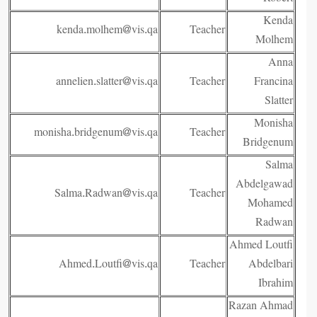
Kenda
kenda.molhem@vis.qa
Teacher
Molhem
Anna
annelien.slatter@vis.qa
Teacher
Francina
Slatter
Monisha
monisha.bridgenum@vis.qa
Teacher
Bridgenum
Salma
Abdelgawad
Salma.Radwan@vis.qa
Teacher
Mohamed
Radwan
Ahmed Loutfi
Ahmed.Loutfi@vis.qa
Teacher
Abdelbari
Ibrahim
Razan Ahmad