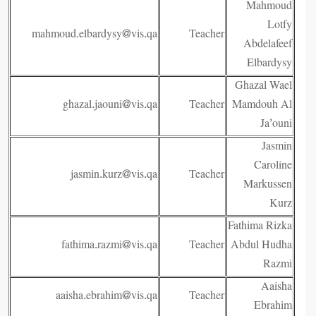
Mahmoud
Lotfy
mahmoud.elbardysy@vis.qa
Teacher
Abdelafeef
Elbardysy
Ghazal Wael
ghazal.jaouni@vis.qa
Teacher
Mamdouh Al
Ja’ouni
Jasmin
Caroline
jasmin.kurz@vis.qa
Teacher
Markussen
Kurz
Fathima Rizka
fathima.razmi@vis.qa
Teacher
Abdul Hudha
Razmi
Aaisha
aaisha.ebrahim@vis.qa
Teacher
Ebrahim