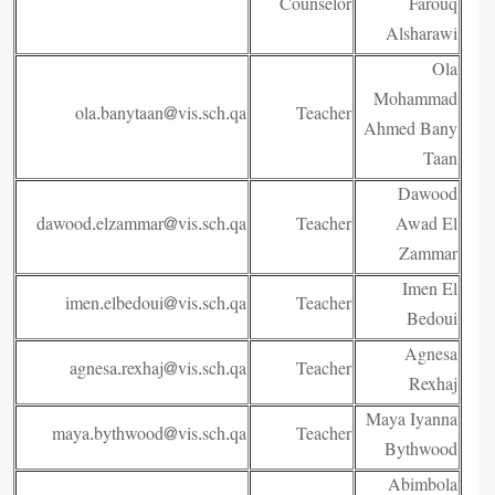
Counselor
Farouq
Alsharawi
Ola
Mohammad
ola.banytaan@vis.sch.qa
Teacher
Ahmed Bany
Taan
Dawood
dawood.elzammar@vis.sch.qa
Teacher
Awad El
Zammar
Imen El
imen.elbedoui@vis.sch.qa
Teacher
Bedoui
Agnesa
agnesa.rexhaj@vis.sch.qa
Teacher
Rexhaj
Maya Iyanna
maya.bythwood@vis.sch.qa
Teacher
Bythwood
Abimbola