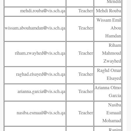
Mendili
mehdi.rouba@vis.sch.qa
Teacher
Mehdi Rouba
Wissam Emil
wissam.abouhamdan@vis.sch.qa
Teacher
Abou
Hamdan
Riham
riham.zwayhed@vis.sch.qa
Teacher
Mahmoud
Zwayhed
Raghd Omar
raghad.elsayed@vis.sch.qa
Teacher
Elsayed
Arianna Olmo
arianna.garcia@vis.sch.qa
Teacher
Garcia
Nasiba
nasiba.esmaail@vis.sch.qa
Teacher
Esmaail
Mohamad
Ranim