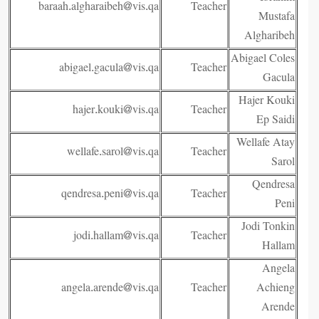
baraah.algharaibeh@vis.qa
Teacher
Mustafa
Algharibeh
Abigael Coles
abigael.gacula@vis.qa
Teacher
Gacula
Hajer Kouki
hajer.kouki@vis.qa
Teacher
Ep Saidi
Wellafe Atay
wellafe.sarol@vis.qa
Teacher
Sarol
Qendresa
qendresa.peni@vis.qa
Teacher
Peni
Jodi Tonkin
jodi.hallam@vis.qa
Teacher
Hallam
Angela
angela.arende@vis.qa
Teacher
Achieng
Arende