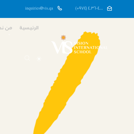
inquiries@vis.qa
(+974) 4036-4000
الرئيسية
من ن