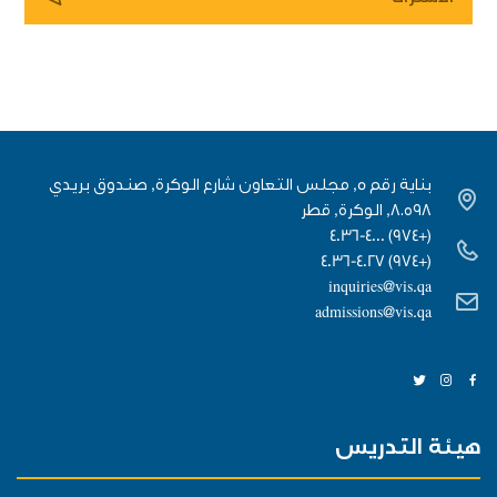
بناية رقم 5, مجلس التعاون شارع الوكرة, صندوق بريدي
٨٠٥٩٨, الوكرة, قطر
(+974) 4036-4000
(+974) 4036-4027
inquiries@vis.qa
admissions@vis.qa
هيئة التدريس