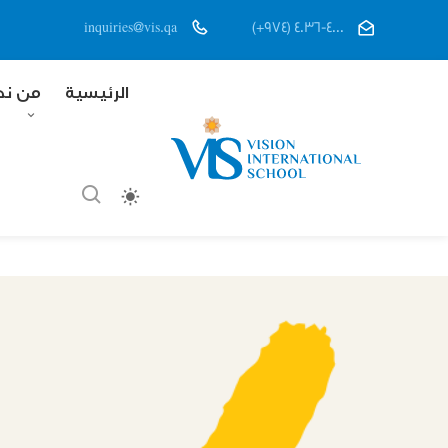
inquiries@vis.qa
(+974) 4036-4000
الرئيسية
من ن