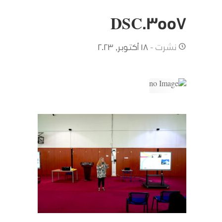
DSC03557
نشرت -
18 أكتوبر, 2023