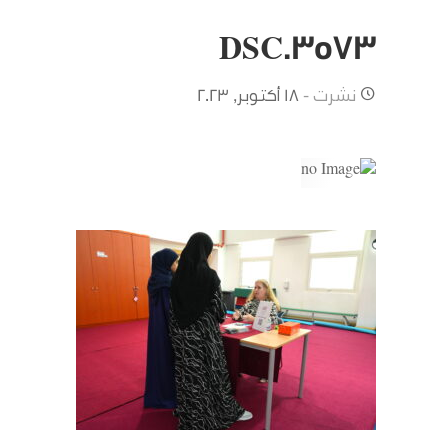
DSC03573
نشرت -
18 أكتوبر, 2023