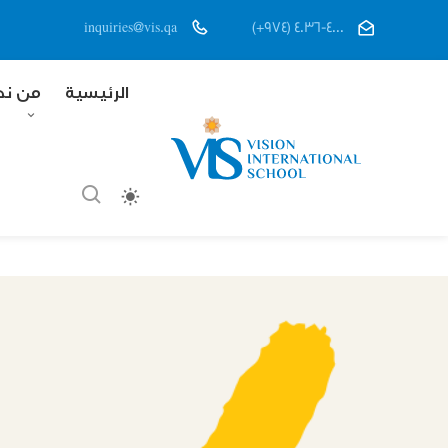
inquiries@vis.qa
(+974) 4036-4000
الرئيسية
من ن