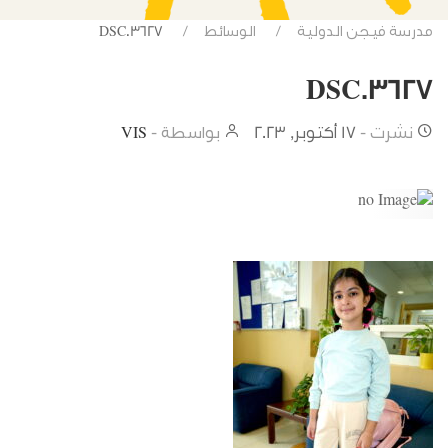
مدرسة فيجن الدولية
الوسائط
DSC03627
DSC03627
نشرت -
17 أكتوبر, 2023
بواسطة -
VIS