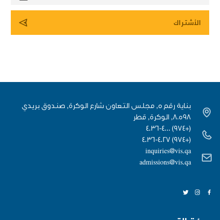
بناية رقم 5, مجلس التعاون شارع الوكرة, صندوق بريدي
٨٠٥٩٨, الوكرة, قطر
(+974) 4036-4000
(+974) 4036-4027
inquiries@vis.qa
admissions@vis.qa