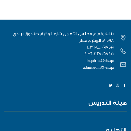
بناية رقم 5, مجلس التعاون شارع الوكرة, صندوق بريدي
٨٠٥٩٨, الوكرة, قطر
(+974) 4036-4000
(+974) 4036-4027
inquiries@vis.qa
admissions@vis.qa
هيئة التدريس