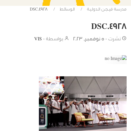
مدرسة فيجن الدولية
الوسائط
DSC04928
DSC04928
نشرت -
5 نوفمبر, 2023
بواسطة -
VIS