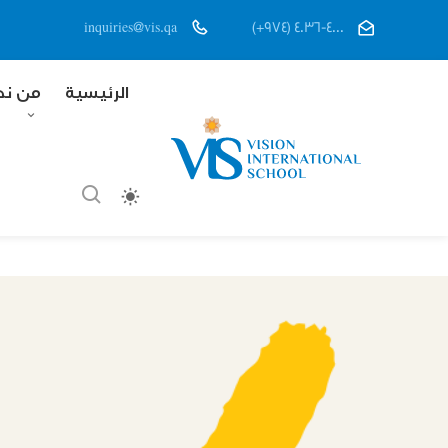
inquiries@vis.qa
(+974) 4036-4000
الرئيسية
من ن