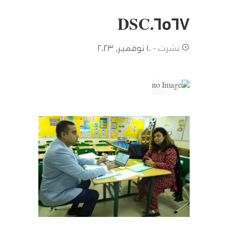
DSC06567
نشرت -
10 نوفمبر, 2023