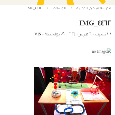
مدرسة فيجن الدولية
الوسائط
IMG_4462
IMG_4462
نشرت -
6 مارس, 2024
بواسطة -
VIS