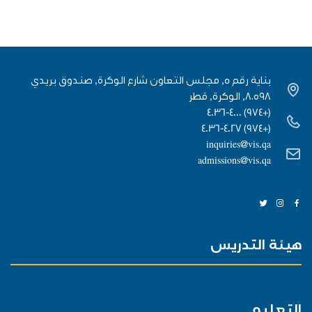
بناية رقم 5, مجلس التعاون شارع الوكرة, صندوق بريدي
٨٠٥٩٨, الوكرة, قطر
(+974) 4036-4000
(+974) 4036-4027
inquiries@vis.qa
admissions@vis.qa
هيئة التدريس