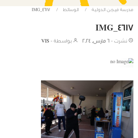
مدرسة فيجن الدولية
الوسائط
IMG_4617
IMG_4617
نشرت -
6 مارس, 2024
بواسطة -
VIS