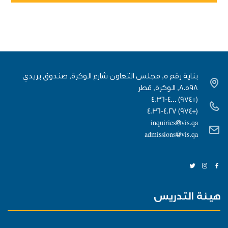
بناية رقم 5, مجلس التعاون شارع الوكرة, صندوق بريدي
٨٠٥٩٨, الوكرة, قطر
(+974) 4036-4000
(+974) 4036-4027
inquiries@vis.qa
admissions@vis.qa
هيئة التدريس