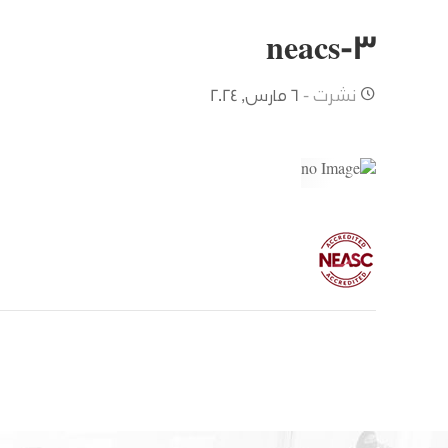
neacs-3
نشرت -
6 مارس, 2024