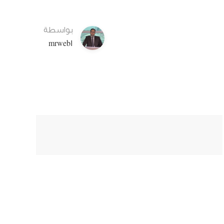
بواسطة
mrweb1