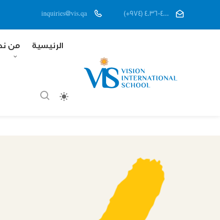
inquiries@vis.qa
(+974) 4036-4000
الرئيسية
من ن