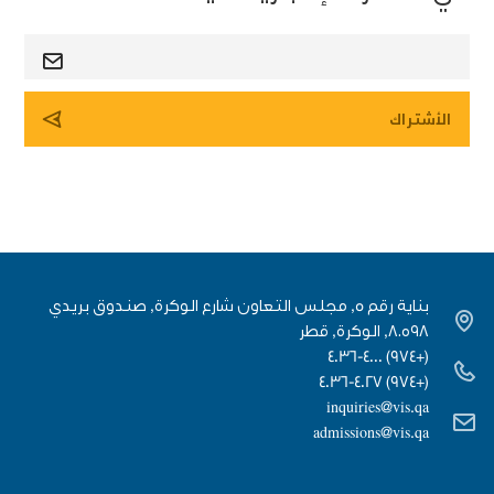
بناية رقم 5, مجلس التعاون شارع الوكرة, صندوق بريدي
٨٠٥٩٨, الوكرة, قطر
(+974) 4036-4000
(+974) 4036-4027
inquiries@vis.qa
admissions@vis.qa