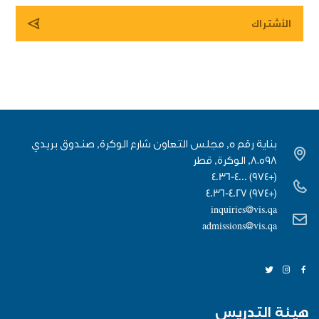
بناية رقم 5, مجلس التعاون شارع الوكرة, صندوق بريدي
٨٠٥٩٨, الوكرة, قطر
(+974) 4036-4000
(+974) 4036-4027
inquiries@vis.qa
admissions@vis.qa
هيئة التدريس