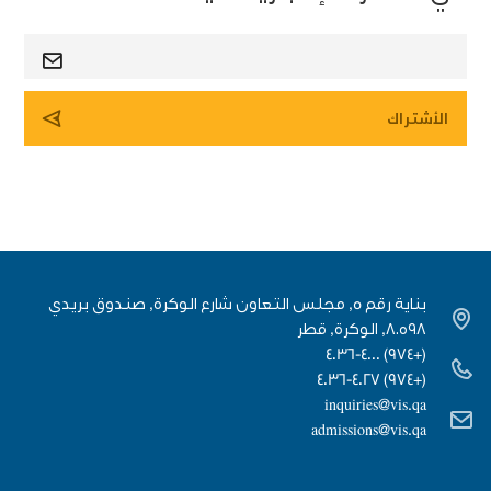
بناية رقم 5, مجلس التعاون شارع الوكرة, صندوق بريدي
٨٠٥٩٨, الوكرة, قطر
(+974) 4036-4000
(+974) 4036-4027
inquiries@vis.qa
admissions@vis.qa