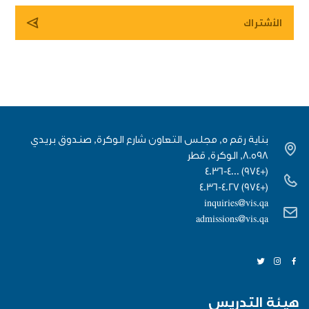
بناية رقم 5, مجلس التعاون شارع الوكرة, صندوق بريدي
٨٠٥٩٨, الوكرة, قطر
(+974) 4036-4000
(+974) 4036-4027
inquiries@vis.qa
admissions@vis.qa
هيئة التدريس