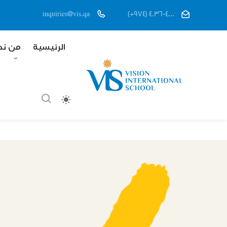
inquiries@vis.qa
(+974) 4036-4000
الرئيسية
من ن