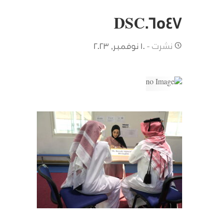
DSC06547
نشرت -
10 نوفمبر, 2023